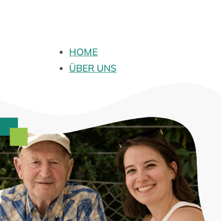
HOME
ÜBER UNS
ANGEBOTE
Wohnverbund Baden
Café Vielfalt
Leichter leben
easykids fix
MITMACHEN
Ehrenamtliche Sozialbegleitung
Ersthelfer:in werden
Jobs