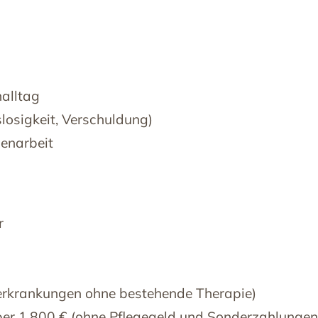
alltag
losigkeit, Verschuldung)
menarbeit
r
hterkrankungen ohne bestehende Therapie)
er 1.800 € (ohne Pflegegeld und Sonderzahlungen